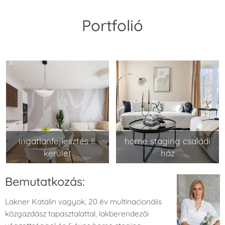
Portfolió
ingatlanfejlesztés II.
home staging családi
kerület
ház
Bemutatkozás:
Lakner Katalin vagyok, 20 év multinacionális
közgazdász tapasztalattal, lakberendezői