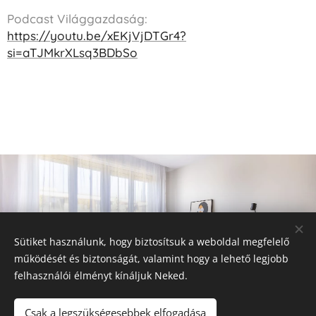
Podcast Világgazdaság:
https://youtu.be/xEKjVjDTGr4?
si=aTJMkrXLsq3BDbSo
Lépj kapcsolatba velünk
Sütiket használunk, hogy biztosítsuk a weboldal megfelelő
működését és biztonságát, valamint hogy a lehető legjobb
felhasználói élményt kínáljuk Neked.
Csak a legszükségesebbek elfogadása