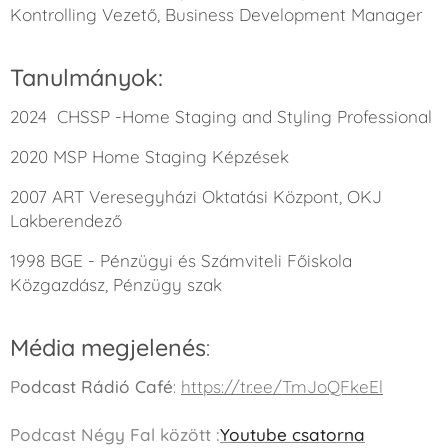
Kontrolling Vezető, Business Development Manager
Tanulmányok:
2024 CHSSP -Home Staging and Styling Professional
2020 MSP Home Staging Képzések
2007 ART Veresegyházi Oktatási Központ, OKJ
Lakberendező
1998 BGE - Pénzügyi és Számviteli Főiskola
Közgazdász, Pénzügy szak
Média
megjelenés
:
P
odcast Rádió Café
:
https://tr.ee/TmJoQFkeEl
Podcast Négy Fal között :
Youtube csatorna